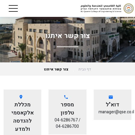
צור קשר איתנו
דף הבית
צור קשר איתנו
דוא"ל
מספר
מכללת
manager@qse.co.il
טלפון
אלקאסמי
04-6286767 /
להנדסה
04-6286700
ולמדע