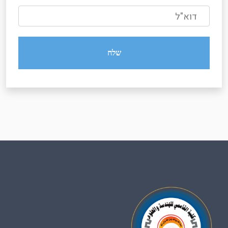
דוא"ל
שלח