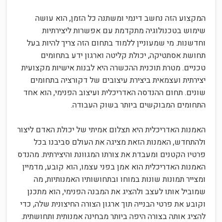
המקצוע הזה נחשב דינמי ומשתנה כל הזמן, הוא עושה
שימוש בטכנולוגיה מתקדמת עם אפשרות ליצירתיות
וחדשנות. מי שמעוניין ללמוד בתחום הזה צריך להיות בעל
תחושת אסתטיקה, יכולת קליטה וארגון ידע בתחומים
טכניים. מטרת תוכנית ההכשרה היא לבנות אישיות מקצועית
יצירתית ועצמאית ביצירת עיצובים של דקורציה בתחומים
שונים. תחום ההנדסה האדריכלית ועיצוב הפנימי, הוא אחד
התחומים המבוקשים ביותר בשוק העבודה.
האמנות האדריכלית היא תצלום אמיתי של יכולת האדם ליצור
ולהתחדש, האמנות הזאת מציגה את העולם סביבנו בכל
פרטיו הקטנים ומעבדת את צורתו המגוונת והיצירתית. מהנדס
האמנות האדריכלית הוא אמן בפני עצמו, הוא קובע, מדמיין
ומצייר תמונות שונות במוחו ובתחושותיו האמנותיות, מה
שמוביל אותו לעצב ולהציג את המבנה הפנימי, הוא מתכנן
וקובע את פרטי הבנייה תוך ארגון הצורה החיצונית שלה, כדי
להציג אותה בצורה היפה ביותר מבחינה אמנותית ותחושתית.