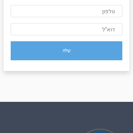
טלפון
דוא"ל
שלח