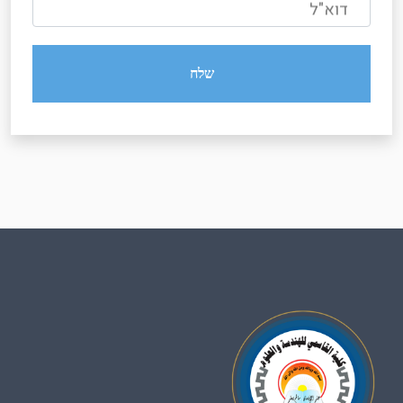
דוא"ל
שלח