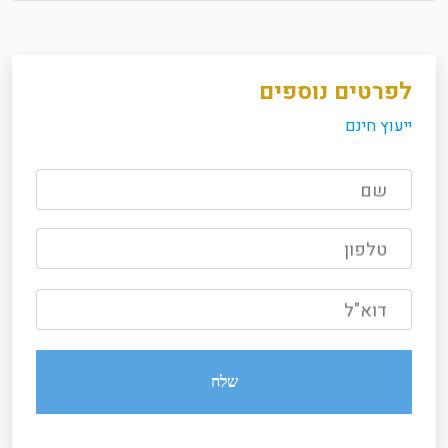
לפרטים נוספים
ייעוץ חינם
שם
טלפון
דוא"ל
שלח