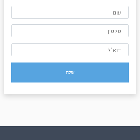
שם
טלפון
דוא"ל
שלח