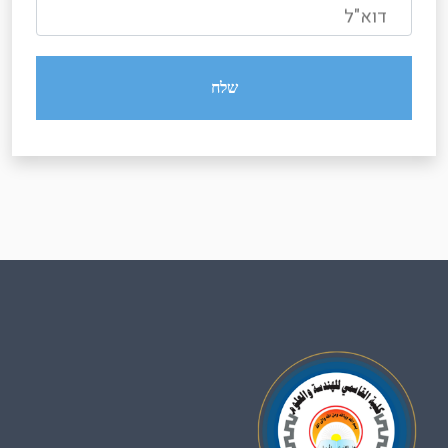
דוא"ל
שלח